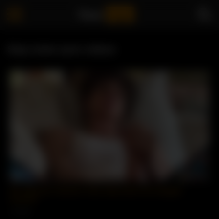
Your
logo
Step sister porn videos
29:00
My Stepmom Teaches Trans Step Sister Her Naughty
Lessons
13 views