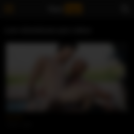
Your
logo
Love shemalecam porn videos
01:40
fuck this
15 views
96%